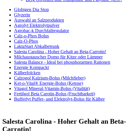
Globigen Dia Stop
Glyzerin
Auswahl an Salzprodukten
Agrolyt Elektrolytpulver
Agrobac-k Durchfallregulator
Calz-o-Phos Bolus
Calz-O-Phos
LaktaStart Abkalbetrunk
Salesta Carolina - Hoher Gehalt an Beta-Carrotin!
Milchaustauscher Domo für Kitze oder Lämmer
Salesta Balance - Ideal bei phosphorarmen Rationen
Energie Kompackt
Kälberfolcken
Calzogol Kalzium-Bolus (Milchfieber)
Ket-o-Vital® Energie-Bolus (Ketose)
Vitagol Mineral-Vitamin-Bolus (Vitalität)
Fertilgol Beta Carotin-Bolus (Fruchtbarkeit)
Bufferlyt Puffer- und Elektrolyt-Bolus für Kälber
Salesta Carolina - Hoher Gehalt an Beta-
Carrotin!