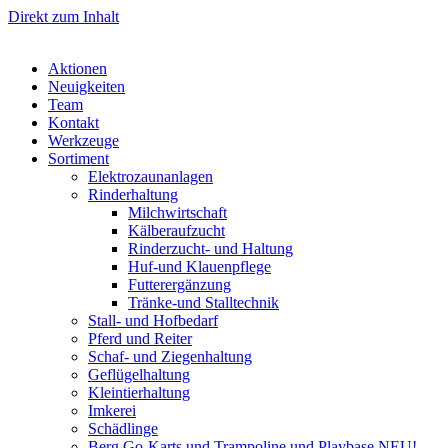
Direkt zum Inhalt
Aktionen
Neuigkeiten
Team
Kontakt
Werkzeuge
Sortiment
Elektrozaunanlagen
Rinderhaltung
Milchwirtschaft
Kälberaufzucht
Rinderzucht- und Haltung
Huf-und Klauenpflege
Futterergänzung
Tränke-und Stalltechnik
Stall- und Hofbedarf
Pferd und Reiter
Schaf- und Ziegenhaltung
Geflügelhaltung
Kleintierhaltung
Imkerei
Schädlinge
Berg Go-Karts und Trampoline und Playbase NEU!